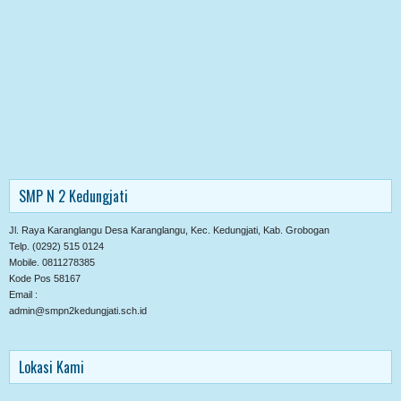
SMP N 2 Kedungjati
Jl. Raya Karanglangu Desa Karanglangu, Kec. Kedungjati, Kab. Grobogan
Telp. (0292) 515 0124
Mobile. 0811278385
Kode Pos 58167
Email :
admin@smpn2kedungjati.sch.id
Lokasi Kami