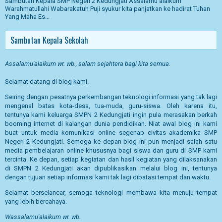
Sambutan Kepala SMP Negeri 2 Kedungjati Assalamu’alaikum
Warahmatullahi Wabarakatuh Puji syukur kita panjatkan ke hadirat Tuhan
Yang Maha Es...
Sambutan Kepala Sekolah
Assalamu'alaikum wr. wb., salam sejahtera bagi kita semua.
Selamat datang di blog kami.
Seiring dengan pesatnya perkembangan teknologi informasi yang tak lagi
mengenal batas kota-desa, tua-muda, guru-siswa. Oleh karena itu,
tentunya kami keluarga SMPN 2 Kedungjati ingin pula merasakan berkah
booming internet di kalangan dunia pendidikan. Niat awal blog ini kami
buat untuk media komunikasi online segenap civitas akademika SMP
Negeri 2 Kedungjati. Semoga ke depan blog ini pun menjadi salah satu
media pembelajaran online khususnya bagi siswa dan guru di SMP kami
tercinta. Ke depan, setiap kegiatan dan hasil kegiatan yang dilaksanakan
di SMPN 2 Kedungjati akan dipublikasikan melalui blog ini, tentunya
dengan tujuan setiap informasi kami tak lagi dibatasi tempat dan waktu.
Selamat berselancar, semoga teknologi membawa kita menuju tempat
yang lebih bercahaya.
Wassalamu'alaikum wr. wb.