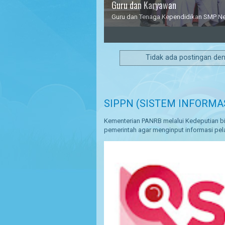
aryawan
aga Kependidikan SMP Negeri 2 Kedungjati
3
4
5
Tidak ada postingan de
SIPPN (SISTEM INFORMA
Kementerian PANRB melalui Kedeputian bi
pemerintah agar menginput informasi pela