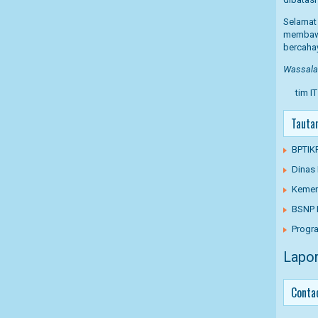
Selama
membaw
bercaha
Wassalam
tim I
Tauta
BPTIK
Dinas
Kemen
BSNP 
Progra
Lapor
Conta