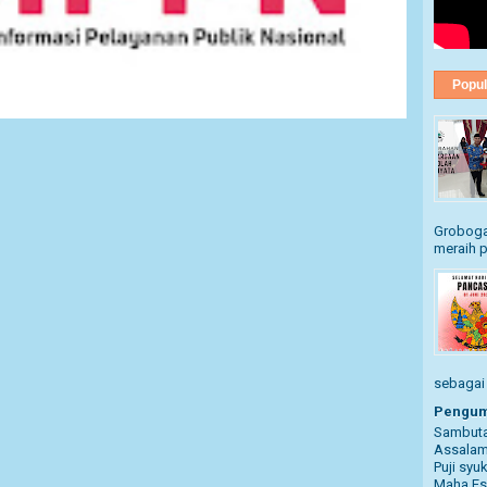
Popul
Grobogan
meraih p
sebagai .
Pengum
Sambuta
Assalam
Puji syu
Maha Es.