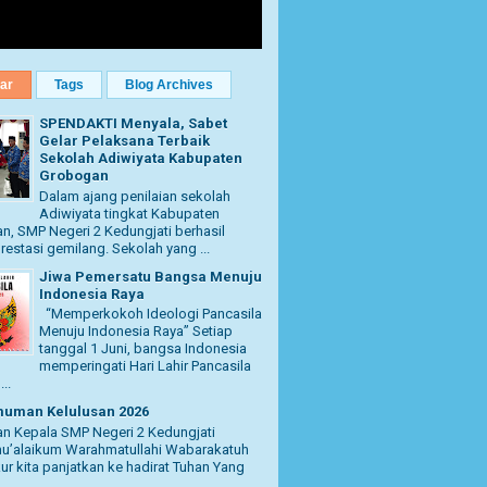
ar
Tags
Blog Archives
SPENDAKTI Menyala, Sabet
Gelar Pelaksana Terbaik
Sekolah Adiwiyata Kabupaten
Grobogan
Dalam ajang penilaian sekolah
Adiwiyata tingkat Kabupaten
, SMP Negeri 2 Kedungjati berhasil
restasi gemilang. Sekolah yang ...
Jiwa Pemersatu Bangsa Menuju
Indonesia Raya
“Memperkokoh Ideologi Pancasila
Menuju Indonesia Raya” Setiap
tanggal 1 Juni, bangsa Indonesia
memperingati Hari Lahir Pancasila
..
uman Kelulusan 2026
n Kepala SMP Negeri 2 Kedungjati
u’alaikum Warahmatullahi Wabarakatuh
kur kita panjatkan ke hadirat Tuhan Yang
..