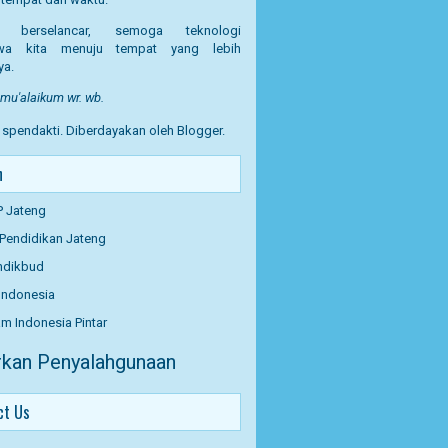
t berselancar, semoga teknologi
a kita menuju tempat yang lebih
ya.
u'alaikum wr. wb.
T spendakti. Diberdayakan oleh
Blogger
.
n
P Jateng
 Pendidikan Jateng
dikbud
Indonesia
m Indonesia Pintar
kan Penyalahgunaan
ct Us