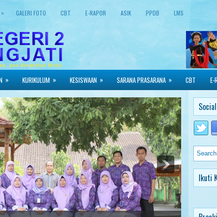
»
GALERI FOTO
CBT
E-RAPOR
ASIK
PPDB
LMS
»
»
»
»
N
KURIKULUM
KESISWAAN
SARANA PRASARANA
CBT
E-
Social
Ikuti 