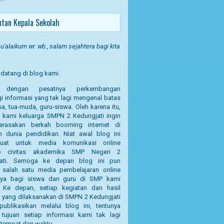
tan Kepala Sekolah
'alaikum wr. wb., salam sejahtera bagi kita
datang di blog kami.
g dengan pesatnya perkembangan
i informasi yang tak lagi mengenal batas
a, tua-muda, guru-siswa. Oleh karena itu,
a kami keluarga SMPN 2 Kedungjati ingin
erasakan berkah booming internet di
n dunia pendidikan. Niat awal blog ini
uat untuk media komunikasi online
p civitas akademika SMP Negeri 2
jati. Semoga ke depan blog ini pun
 salah satu media pembelajaran online
nya bagi siswa dan guru di SMP kami
a. Ke depan, setiap kegiatan dan hasil
n yang dilaksanakan di SMPN 2 Kedungjati
publikasikan melalui blog ini, tentunya
tujuan setiap informasi kami tak lagi
 tempat dan waktu.