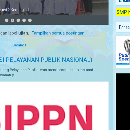
Break
Kepala SMP N 2 Kedungjati
Bapak Kepala Sekolah memberikan amanat saat Upacara Ben
SMP Negeri 2
Podca
ngan label
ujian
.
Tampilkan semua postingan
Beranda
SI PELAYANAN PUBLIK NASIONAL)
dang Pelayanan Publik terus mendorong setiap instansi
yanan p...