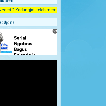
ing News!
dera
 Kedungjati telah membuka pendaftaran untuk Peserta Did
st Update