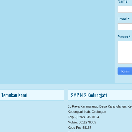
Nama
Email
*
Pesan
*
Temukan Kami
SMP N 2 Kedungjati
Jl. Raya Karanglangu Desa Karanglangu, Ke
Kedungjati, Kab. Grobogan
Telp. (0292) 515 0124
Mobile. 0811278385
Kode Pos 58167