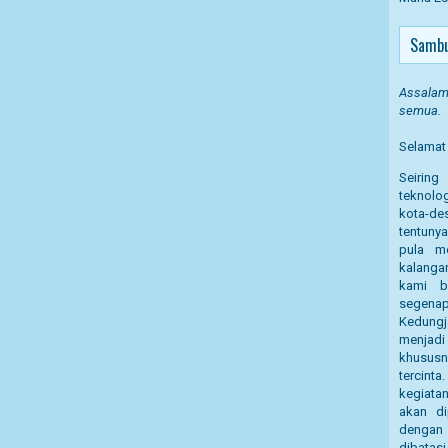
Sambu
Assalamu
semua.
Selamat 
Seirin
teknolog
kota-des
tentuny
pula m
kalanga
kami b
segena
Kedung
menjadi
khusus
tercint
kegiata
akan di
dengan 
dibatasi