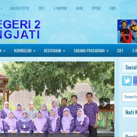
»
GALERI FOTO
CBT
E-RAPOR
ASIK
PPDB
LMS
»
»
»
»
N
KURIKULUM
KESISWAAN
SARANA PRASARANA
CBT
E-
Social
Ikuti 