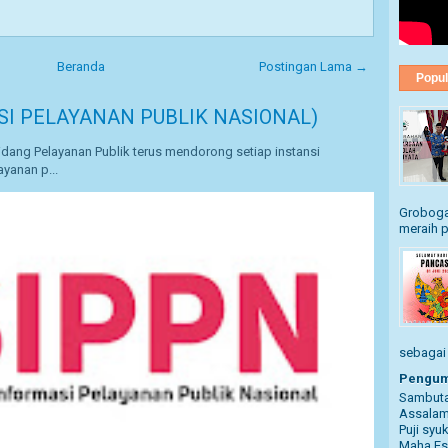
Beranda
Postingan Lama →
Popul
SI PELAYANAN PUBLIK NASIONAL)
dang Pelayanan Publik terus mendorong setiap instansi
yanan p...
Grobogan
meraih p
sebagai .
Pengum
Sambuta
Assalam
Puji syu
Maha Es.