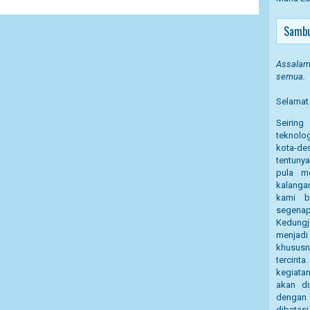
Sambu
Assalamu
semua.
Selamat 
Seirin
teknolog
kota-des
tentuny
pula m
kalanga
kami b
segena
Kedung
menjadi
khusus
tercint
kegiata
akan di
dengan 
dibatasi