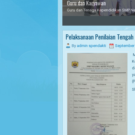
Kepala SMP N 2 Kedungjati
Bapak Kepala Sekolah memberikan am
3
4
5
Pelaksanaan Penilaian Tengah
By
admin spendakti
September 
M
K
d
y
(
S