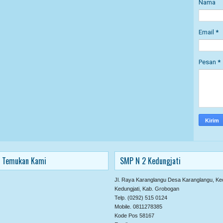
Nama
Email
*
Pesan
*
Temukan Kami
SMP N 2 Kedungjati
Jl. Raya Karanglangu Desa Karanglangu, Ke
Kedungjati, Kab. Grobogan
Telp. (0292) 515 0124
Mobile. 0811278385
Kode Pos 58167