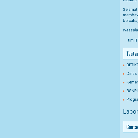
Selama
membaw
bercaha
Wassalam
tim I
Tauta
BPTIK
Dinas
Kemen
BSNP 
Progra
Lapor
Conta