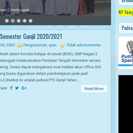
Break
anat saat Upacara Bendera
SMP Negeri 2 K
Podca
 Semester Ganjil 2020/2021
05, 2020
Pengumuman
,
ujian
Tidak ada komentar:
asih dalam kondisi belajar di rumah (BDR), SMP Negeri 2
edungjati melaksanakan Penilaian Tengah Semester secara
aring. Siswa dapat mengakses soal melalui akun office 365
ang biasa digunakan dalam pembelajaran jarak jauh
PJJ).Berikut ini adalah jadwal PTS Ganjil Tahun...
hare:
Read More