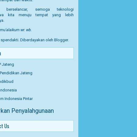
t berselancar, semoga teknologi
a kita menuju tempat yang lebih
ya.
u'alaikum wr. wb.
T spendakti. Diberdayakan oleh
Blogger
.
n
P Jateng
 Pendidikan Jateng
dikbud
Indonesia
m Indonesia Pintar
kan Penyalahgunaan
ct Us