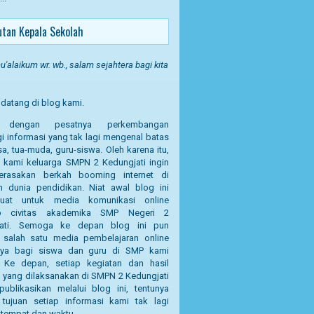
tan Kepala Sekolah
'alaikum wr. wb., salam sejahtera bagi kita
datang di blog kami.
g dengan pesatnya perkembangan
i informasi yang tak lagi mengenal batas
a, tua-muda, guru-siswa. Oleh karena itu,
a kami keluarga SMPN 2 Kedungjati ingin
erasakan berkah booming internet di
n dunia pendidikan. Niat awal blog ini
uat untuk media komunikasi online
p civitas akademika SMP Negeri 2
jati. Semoga ke depan blog ini pun
 salah satu media pembelajaran online
nya bagi siswa dan guru di SMP kami
a. Ke depan, setiap kegiatan dan hasil
n yang dilaksanakan di SMPN 2 Kedungjati
publikasikan melalui blog ini, tentunya
tujuan setiap informasi kami tak lagi
 tempat dan waktu.