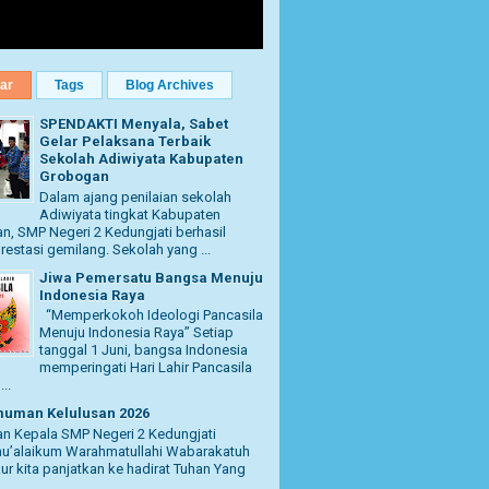
ar
Tags
Blog Archives
SPENDAKTI Menyala, Sabet
Gelar Pelaksana Terbaik
Sekolah Adiwiyata Kabupaten
Grobogan
Dalam ajang penilaian sekolah
Adiwiyata tingkat Kabupaten
, SMP Negeri 2 Kedungjati berhasil
restasi gemilang. Sekolah yang ...
Jiwa Pemersatu Bangsa Menuju
Indonesia Raya
“Memperkokoh Ideologi Pancasila
Menuju Indonesia Raya” Setiap
tanggal 1 Juni, bangsa Indonesia
memperingati Hari Lahir Pancasila
..
uman Kelulusan 2026
n Kepala SMP Negeri 2 Kedungjati
u’alaikum Warahmatullahi Wabarakatuh
kur kita panjatkan ke hadirat Tuhan Yang
..