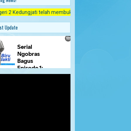
ing News!
edungjati telah membuka pendaftaran untuk Peserta Didik 
st Update