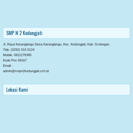
SMP N 2 Kedungjati
Jl. Raya Karanglangu Desa Karanglangu, Kec. Kedungjati, Kab. Grobogan
Telp. (0292) 515 0124
Mobile. 0811278385
Kode Pos 58167
Email :
admin@smpn2kedungjati.sch.id
Lokasi Kami