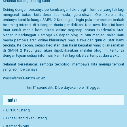
Selamat datang di blog kami.
Seiring dengan pesatnya perkembangan teknologi informasi yang tak lagi
mengenal batas kota-desa, tua-muda, guru-siswa. Oleh karena itu,
tentunya kami keluarga SMPN 2 Kedungjati ingin pula merasakan berkah
booming internet di kalangan dunia pendidikan. Niat awal blog ini kami
buat untuk media komunikasi online segenap civitas akademika SMP
Negeri 2 Kedungjati. Semoga ke depan blog ini pun menjadi salah satu
media pembelajaran online khususnya bagi siswa dan guru di SMP kami
tercinta. Ke depan, setiap kegiatan dan hasil kegiatan yang dilaksanakan
di SMPN 2 Kedungjati akan dipublikasikan melalui blog ini, tentunya
dengan tujuan setiap informasi kami tak lagi dibatasi tempat dan waktu.
Selamat berselancar, semoga teknologi membawa kita menuju tempat
yang lebih bercahaya.
Wassalamu'alaikum wr. wb.
tim IT spendakti. Diberdayakan oleh
Blogger
.
Tautan
BPTIKP Jateng
Dinas Pendidikan Jateng
Kemendikbud