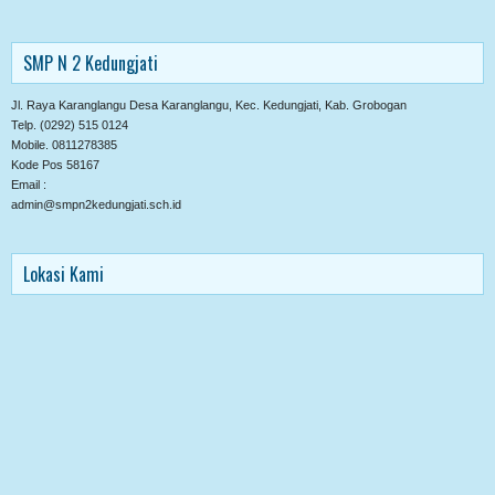
SMP N 2 Kedungjati
Jl. Raya Karanglangu Desa Karanglangu, Kec. Kedungjati, Kab. Grobogan
Telp. (0292) 515 0124
Mobile. 0811278385
Kode Pos 58167
Email :
admin@smpn2kedungjati.sch.id
Lokasi Kami