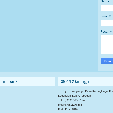
Nama
Email
*
Pesan
*
Temukan Kami
SMP N 2 Kedungjati
Jl. Raya Karanglangu Desa Karanglangu, Ke
Kedungjati, Kab. Grobogan
Telp. (0292) 515 0124
Mobile. 0811278385
Kode Pos 58167