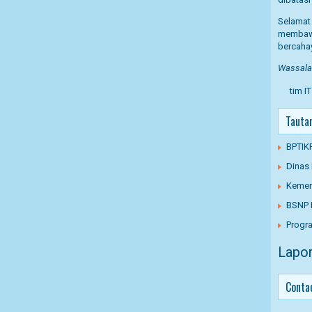
Selama
membaw
bercaha
Wassalam
tim I
Tauta
BPTIK
Dinas
Kemen
BSNP 
Progra
Lapor
Conta