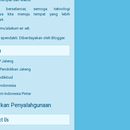
t berselancar, semoga teknologi
a kita menuju tempat yang lebih
ya.
u'alaikum wr. wb.
T spendakti. Diberdayakan oleh
Blogger
.
n
P Jateng
 Pendidikan Jateng
dikbud
Indonesia
m Indonesia Pintar
kan Penyalahgunaan
ct Us