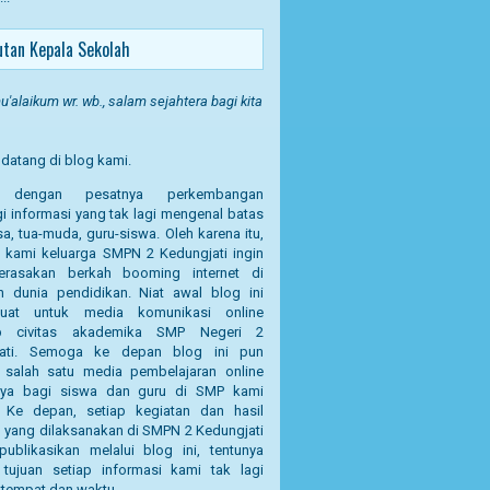
tan Kepala Sekolah
'alaikum wr. wb., salam sejahtera bagi kita
datang di blog kami.
g dengan pesatnya perkembangan
i informasi yang tak lagi mengenal batas
a, tua-muda, guru-siswa. Oleh karena itu,
a kami keluarga SMPN 2 Kedungjati ingin
erasakan berkah booming internet di
n dunia pendidikan. Niat awal blog ini
uat untuk media komunikasi online
p civitas akademika SMP Negeri 2
jati. Semoga ke depan blog ini pun
 salah satu media pembelajaran online
nya bagi siswa dan guru di SMP kami
a. Ke depan, setiap kegiatan dan hasil
n yang dilaksanakan di SMPN 2 Kedungjati
publikasikan melalui blog ini, tentunya
tujuan setiap informasi kami tak lagi
 tempat dan waktu.