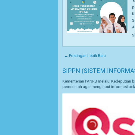
K
p
K
S
A
S
← Postingan Lebih Baru
SIPPN (SISTEM INFORMA
Kementerian PANRB melalui Kedeputian bi
pemerintah agar menginput informasi pela