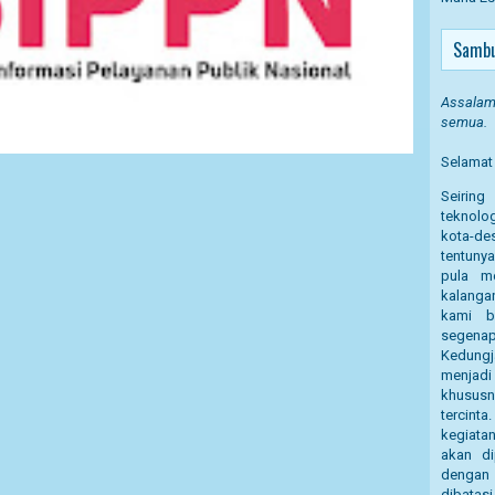
Sambu
Assalamu
semua.
Selamat 
Seirin
teknolog
kota-des
tentuny
pula m
kalanga
kami b
segena
Kedung
menjadi
khusus
tercint
kegiata
akan di
dengan 
dibatasi