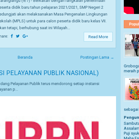
aranglangu (9/7) - Berkaitan dengan rangkaian penerimaan
eserta didik baru tahun pelajaran 2021/2021, SMP Negeri 2
edungjati akan melaksanakan Masa Pengenalan Lingkungan
ekolah (MPLS) untuk para calon peserta didik baru kelas VII.
Popul
kan tetapi, berhubung saat ini Wilayah...
hare:
Read More
Beranda
Postingan Lama →
Grobogan
meraih p
SI PELAYANAN PUBLIK NASIONAL)
dang Pelayanan Publik terus mendorong setiap instansi
yanan p...
sebagai .
Pengum
Sambuta
Assalam
Puji syu
Maha Es.