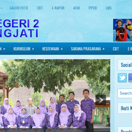
»
GALERI FOTO
CBT
E-RAPOR
ASIK
PPDB
LMS
»
»
»
»
N
KURIKULUM
KESISWAAN
SARANA PRASARANA
CBT
E-
Social
Ikuti 