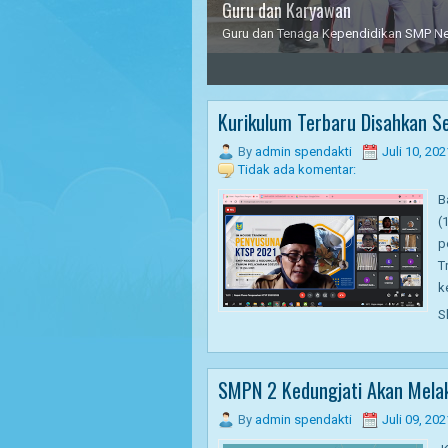
Guru dan Karyawan
Guru dan Tenaga Kependidikan SMP Neg
3
4
5
Kurikulum Terbaru Disahkan Se
By
admin spendakti
Juli 10, 202
Tidak ada komentar:
B
(
p
T
k
S
SMPN 2 Kedungjati Akan Mela
By
admin spendakti
Juli 09, 202