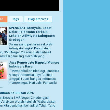
ar
Tags
Blog Archives
SPENDAKTI Menyala, Sabet
Gelar Pelaksana Terbaik
Sekolah Adiwiyata Kabupaten
Grobogan
Dalam ajang penilaian sekolah
Adiwiyata tingkat Kabupaten
, SMP Negeri 2 Kedungjati berhasil
restasi gemilang. Sekolah yang ...
Jiwa Pemersatu Bangsa Menuju
Indonesia Raya
“Memperkokoh Ideologi Pancasila
Menuju Indonesia Raya” Setiap
tanggal 1 Juni, bangsa Indonesia
memperingati Hari Lahir Pancasila
..
uman Kelulusan 2026
n Kepala SMP Negeri 2 Kedungjati
u’alaikum Warahmatullahi Wabarakatuh
kur kita panjatkan ke hadirat Tuhan Yang
..