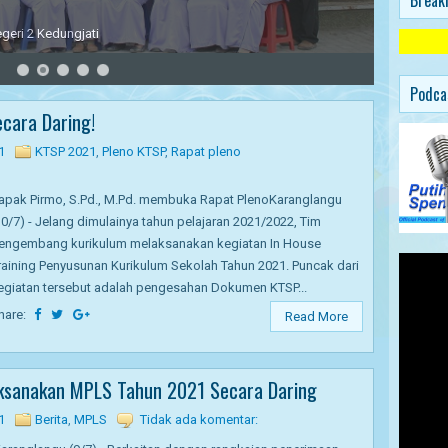
Break
eri 2 Kedungjati
Podca
cara Daring!
1
KTSP 2021
,
Pleno KTSP
,
Rapat pleno
apak Pirmo, S.Pd., M.Pd. membuka Rapat PlenoKaranglangu
10/7) - Jelang dimulainya tahun pelajaran 2021/2022, Tim
engembang kurikulum melaksanakan kegiatan In House
raining Penyusunan Kurikulum Sekolah Tahun 2021. Puncak dari
egiatan tersebut adalah pengesahan Dokumen KTSP...
hare:
Read More
ksanakan MPLS Tahun 2021 Secara Daring
1
Berita
,
MPLS
Tidak ada komentar: