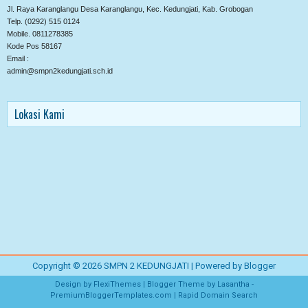
Jl. Raya Karanglangu Desa Karanglangu, Kec. Kedungjati, Kab. Grobogan
Telp. (0292) 515 0124
Mobile. 0811278385
Kode Pos 58167
Email :
admin@smpn2kedungjati.sch.id
Lokasi Kami
Copyright ©
2026
SMPN 2 KEDUNGJATI
| Powered by
Blogger
Design by
FlexiThemes
| Blogger Theme by
Lasantha
-
PremiumBloggerTemplates.com
|
Rapid Domain Search