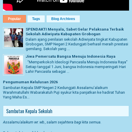
Popular
Tags
Blog Archives
SPENDAKTI Menyala, Sabet Gelar Pelaksana Terbaik
Sekolah Adiwiyata Kabupaten Grobogan
Dalam ajang penilaian sekolah Adiwiyata tingkat Kabupaten
Grobogan, SMP Negeri 2 Kedungjati berhasil meraih prestasi
gemilang. Sekolah yang ...
Jiwa Pemersatu Bangsa Menuju Indonesia Raya
“Memperkokoh Ideologi Pancasila Menuju Indonesia Raya”
Setiap tanggal 1 Juni, bangsa Indonesia memperingati Hari
Lahir Pancasila sebagai ...
Pengumuman Kelulusan 2026
Sambutan Kepala SMP Negeri 2 Kedungjati Assalamu’alaikum
Warahmatullahi Wabarakatuh Puji syukur kita panjatkan ke hadirat Tuhan
Yang Maha Es...
Sambutan Kepala Sekolah
Assalamu'alaikum wr. wb., salam sejahtera bagi kita semua.