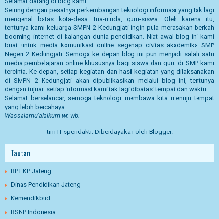
Selamat datang di blog kami.
Seiring dengan pesatnya perkembangan teknologi informasi yang tak lagi
mengenal batas kota-desa, tua-muda, guru-siswa. Oleh karena itu,
tentunya kami keluarga SMPN 2 Kedungjati ingin pula merasakan berkah
booming internet di kalangan dunia pendidikan. Niat awal blog ini kami
buat untuk media komunikasi online segenap civitas akademika SMP
Negeri 2 Kedungjati. Semoga ke depan blog ini pun menjadi salah satu
media pembelajaran online khususnya bagi siswa dan guru di SMP kami
tercinta. Ke depan, setiap kegiatan dan hasil kegiatan yang dilaksanakan
di SMPN 2 Kedungjati akan dipublikasikan melalui blog ini, tentunya
dengan tujuan setiap informasi kami tak lagi dibatasi tempat dan waktu.
Selamat berselancar, semoga teknologi membawa kita menuju tempat
yang lebih bercahaya.
Wassalamu'alaikum wr. wb.
tim IT spendakti. Diberdayakan oleh
Blogger
.
Tautan
BPTIKP Jateng
Dinas Pendidikan Jateng
Kemendikbud
BSNP Indonesia